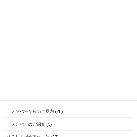
メンバー紹介 (4)
総合 (38)
くまもと起業家ねっと (290)
起業家セミナー (104)
起業家交流会 (142)
起業・経営相談会 (27)
アカデミー（創業・経営塾） (26)
突撃!! インタビュー (9)
メンバーからのご案内 (20)
メンバーのご紹介 (3)