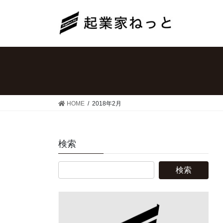
コ
ナ
ン
ビ
テ
ゲ
ン
ー
ツ
シ
へ
ョ
ス
ン
キ
に
ッ
移
HOME
2018年2月
プ
動
検索