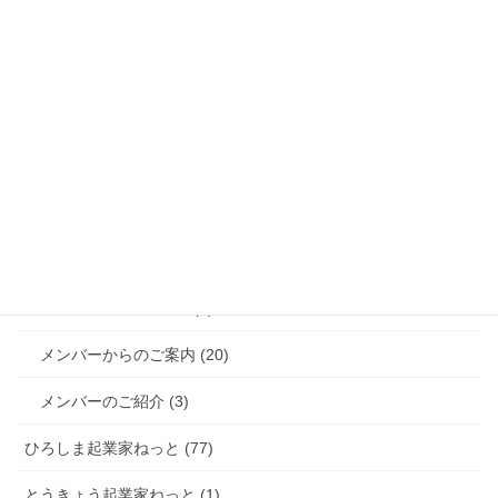
総合 (38)
くまもと起業家ねっと (290)
起業家セミナー (104)
起業家交流会 (142)
起業・経営相談会 (27)
アカデミー（創業・経営塾） (26)
突撃!! インタビュー (9)
メンバーからのご案内 (20)
メンバーのご紹介 (3)
ひろしま起業家ねっと (77)
とうきょう起業家ねっと (1)