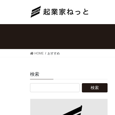
コ
ナ
ン
ビ
テ
ゲ
ン
ー
ツ
シ
へ
ョ
ス
ン
キ
に
ッ
移
HOME
おすすめ
プ
動
検索