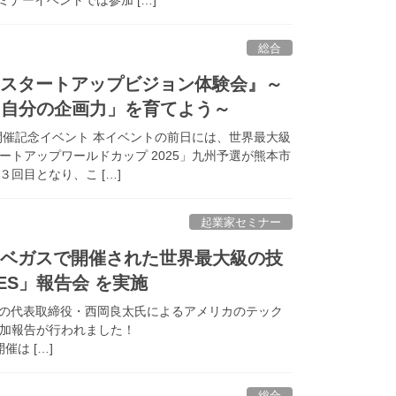
総合
発！スタートアップビジョン体験会』～
「自分の企画力」を育てよう～
開催記念イベント 本イベントの前日には、世界最大級
トアップワールドカップ 2025」九州予選が熊本市
回目となり、こ […]
起業家セミナー
ラスベガスで開催された世界最大級の技
ES」報告会 を実施
ocessの代表取締役・西岡良太氏によるアメリカのテック
参加報告が行われました！
回開催は […]
総合