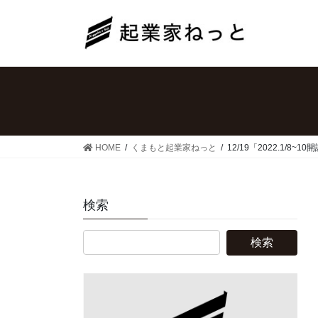
コ
ナ
ン
ビ
テ
ゲ
ン
ー
ツ
シ
へ
ョ
ス
ン
キ
に
ッ
移
HOME
くまもと起業家ねっと
12/19「2022.1/
プ
動
検索