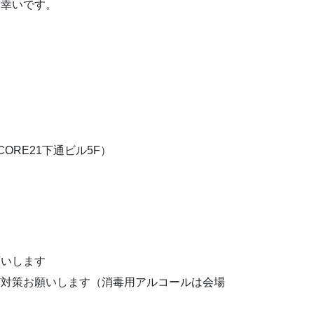
と幸いです。
CORE21下通ビル5F）
願いします
ど対策お願いします（消毒用アルコールは会場