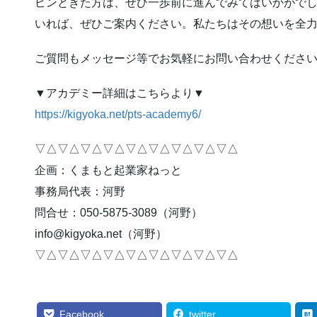
ピンときた方は、ぜひ一歩前に進んでみてはいかがで
いれば、ぜひご案内ください。私たちはその想いを全
ご質問もメッセージ等でお気軽にお問い合わせくださ
▼アカデミー詳細はこちらより▼
https://kigyoka.net/pts-academy6/
▽△▽△▽△▽△▽△▽△▽△▽△▽△
企画：くまもと起業家ねっと
事務局代表：河野
問合せ：050-5875-3089（河野）
info@kigyoka.net（河野）
▽△▽△▽△▽△▽△▽△▽△▽△▽△
Facebook
twitter