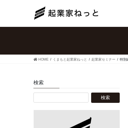
コ
ナ
ン
ビ
テ
ゲ
ン
ー
ツ
シ
へ
ョ
ス
ン
キ
に
ッ
移
HOME
くまもと起業家ねっと
起業家セミナー
特別
プ
動
検索