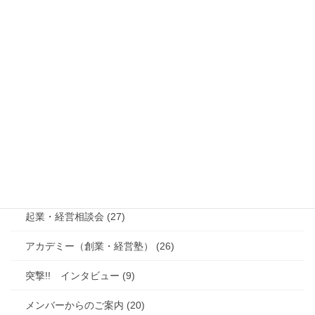
カテゴリー
メンバー紹介 (4)
総合 (38)
くまもと起業家ねっと (290)
起業家セミナー (104)
起業家交流会 (142)
起業・経営相談会 (27)
アカデミー（創業・経営塾） (26)
突撃!! インタビュー (9)
メンバーからのご案内 (20)