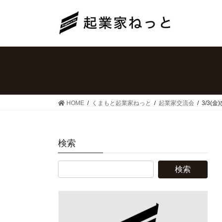
コ
ナ
ン
ビ
テ
ゲ
ン
ー
ツ
シ
へ
ョ
ス
ン
キ
に
ッ
移
HOME
くまもと起業家ねっと
起業家交流会
3/3
プ
動
検索